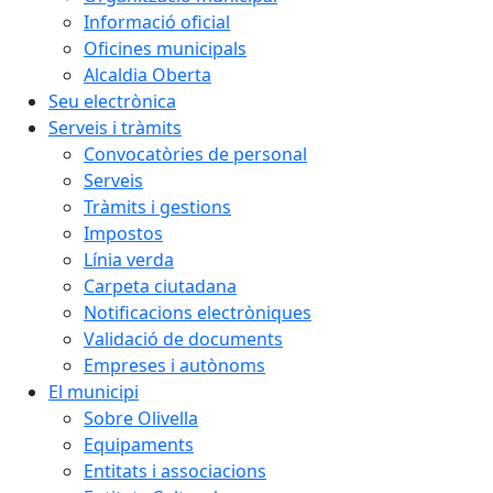
Informació oficial
Oficines municipals
Alcaldia Oberta
Seu electrònica
Serveis i tràmits
Convocatòries de personal
Serveis
Tràmits i gestions
Impostos
Línia verda
Carpeta ciutadana
Notificacions electròniques
Validació de documents
Empreses i autònoms
El municipi
Sobre Olivella
Equipaments
Entitats i associacions