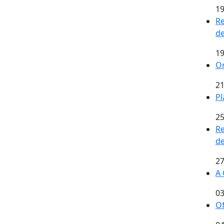
19
Re
de
19
Or
21
Pl
25
Re
de
27
A 
03
Of