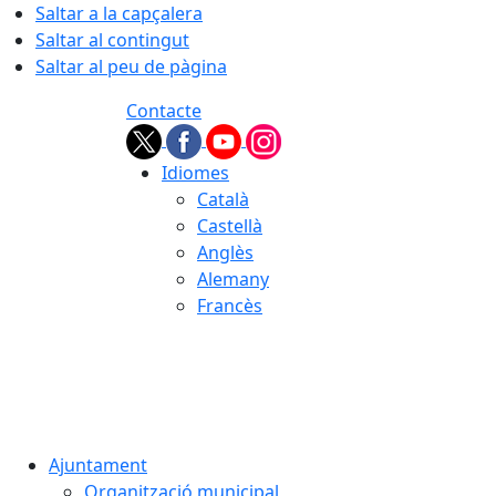
Saltar a la capçalera
Saltar al contingut
Saltar al peu de pàgina
Contacte
Idiomes
Català
Castellà
Anglès
Alemany
Francès
08.08.2026 | 15:43
Ajuntament
Organització municipal