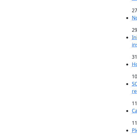
27
No
29
In
in
31
Ho
10
SO
re
11
Ca
11
Pl