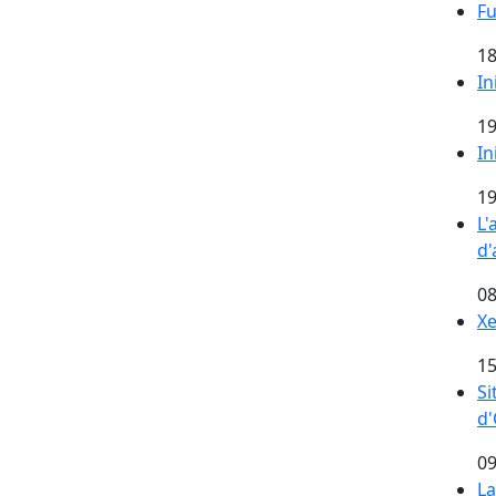
Fu
18
In
19
In
19
L'
d'
08
Xe
15
Si
d'
09
La