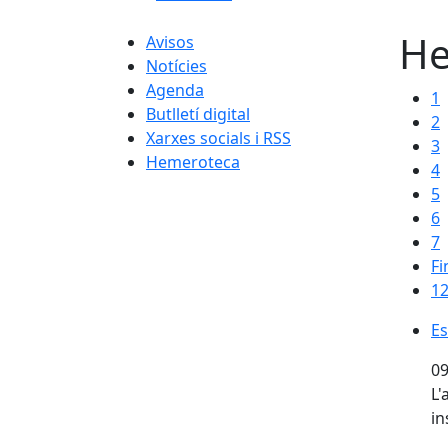
He
Avisos
Notícies
Agenda
1
Butlletí digital
2
Xarxes socials i RSS
3
Hemeroteca
4
5
6
7
Fi
12
Es
Es
09
L'
in