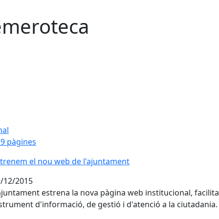
meroteca
nal
9 pàgines
trenem el nou web de l'ajuntament
trenem el nou web de l'ajuntament
/12/2015
ajuntament estrena la nova pàgina web institucional, facilit
strument d'informació, de gestió i d'atenció a la ciutadania.