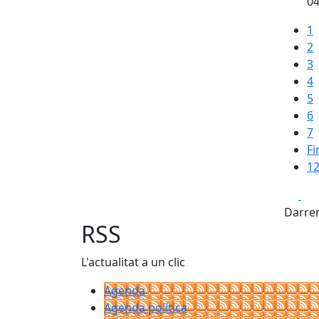
04
1
2
3
4
5
6
7
Fi
12
Fa
Darrer
RSS
L'actualitat a un clic
Agenda
Agenda política