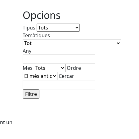
Opcions
Tipus
Temàtiques
Any
Mes
Ordre
Cercar
ant un