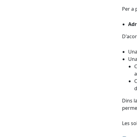
Per a 
Adr
D'acor
Una
Una 
C
a
C
d
Dins l
permet
Les so