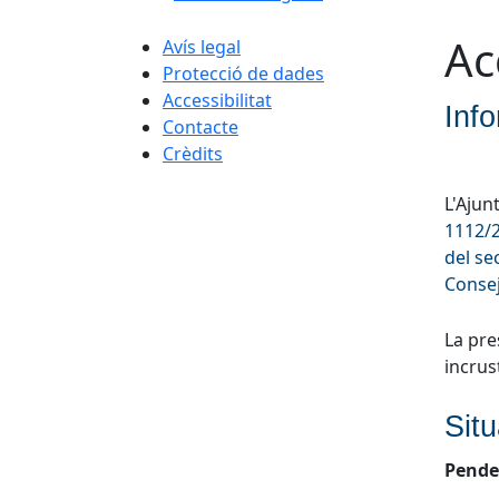
Ac
Avís legal
Protecció de dades
Accessibilitat
Info
Contacte
Crèdits
L'Ajun
1112/2
del se
Consej
La pre
incrus
Sit
Pende