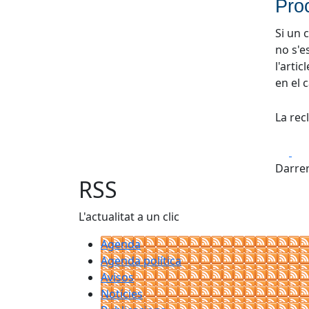
Pro
Si un 
no s'e
l'arti
en el 
La rec
Fa
Darrer
RSS
L'actualitat a un clic
Agenda
Agenda política
Avisos
Notícies