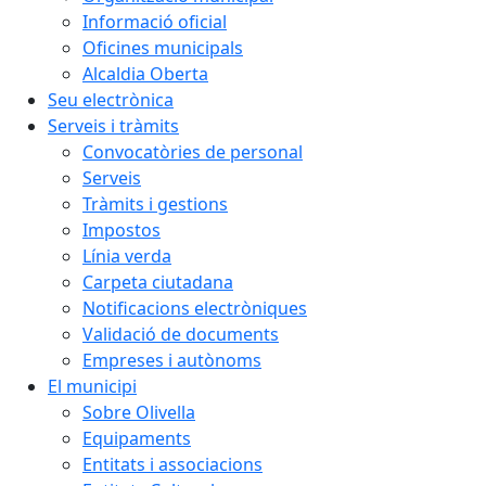
Informació oficial
Oficines municipals
Alcaldia Oberta
Seu electrònica
Serveis i tràmits
Convocatòries de personal
Serveis
Tràmits i gestions
Impostos
Línia verda
Carpeta ciutadana
Notificacions electròniques
Validació de documents
Empreses i autònoms
El municipi
Sobre Olivella
Equipaments
Entitats i associacions