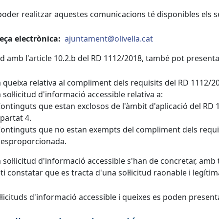
poder realitzar aquestes comunicacions té disponibles els 
eça electrònica:
ajuntament@olivella.cat
d amb l'article 10.2.b del RD 1112/2018, també pot presenta
 queixa relativa al compliment dels requisits del RD 1112/2
sol·licitud d'informació accessible relativa a:
ontinguts que estan exclosos de l'àmbit d'aplicació del RD 1
partat 4.
ontinguts que no estan exempts del compliment dels requisi
esproporcionada.
a sol·licitud d'informació accessible s'han de concretar, amb t
i constatar que es tracta d'una sol·licitud raonable i legítim
l·licituds d'informació accessible i queixes es poden presen