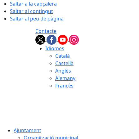
Saltar a la capçalera
Saltar al contingut
Saltar al peu de pàgina
Contacte
Idiomes
Català
Castellà
Anglès
Alemany
Francès
08.08.2026 | 18:49
Ajuntament
Organització municipal