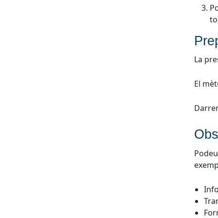
Po
to
Prep
La pre
El mèt
Darrer
Obs
Podeu 
exemp
Inf
Tra
For