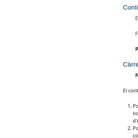
Cont
E
F
P
Càrr
N
El con
Po
no
d'
Po
co