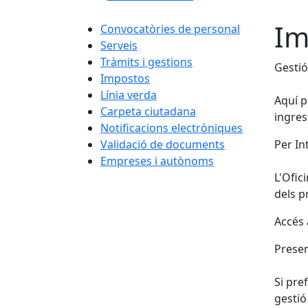
Im
Convocatòries de personal
Serveis
Tràmits i gestions
Gestió
Impostos
Línia verda
Aquí p
Carpeta ciutadana
ingres
Notificacions electròniques
Validació de documents
Per In
Empreses i autònoms
L'Ofic
dels p
Accés a
Presen
Si pre
gestió