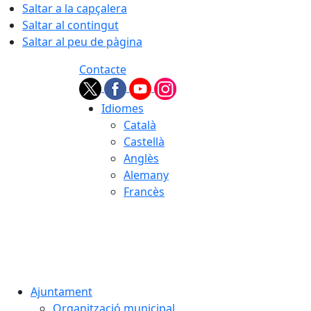
Saltar a la capçalera
Saltar al contingut
Saltar al peu de pàgina
Contacte
Idiomes
Català
Castellà
Anglès
Alemany
Francès
09.08.2026 | 06:36
Ajuntament
Organització municipal