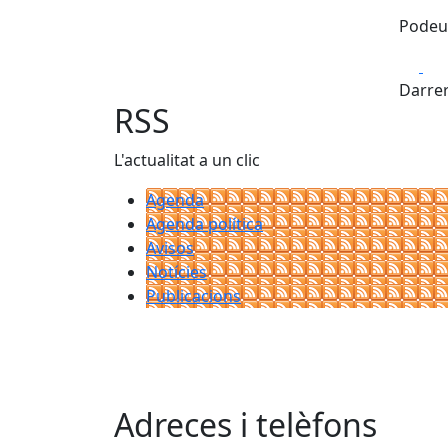
Podeu 
Fa
Darrer
RSS
L'actualitat a un clic
Agenda
Agenda política
Avisos
Notícies
Publicacions
Adreces i telèfons