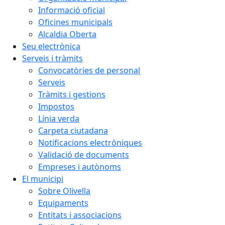
Informació oficial
Oficines municipals
Alcaldia Oberta
Seu electrònica
Serveis i tràmits
Convocatòries de personal
Serveis
Tràmits i gestions
Impostos
Línia verda
Carpeta ciutadana
Notificacions electròniques
Validació de documents
Empreses i autònoms
El municipi
Sobre Olivella
Equipaments
Entitats i associacions