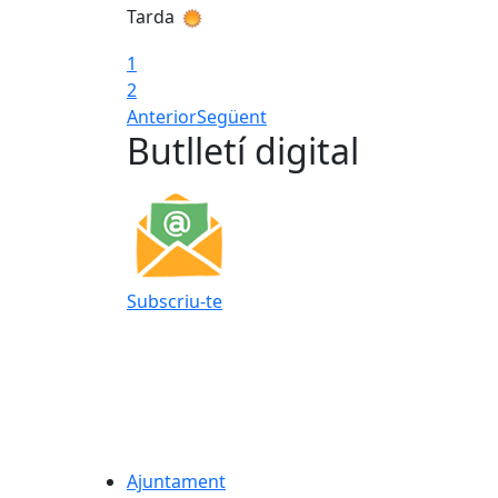
Tarda
1
2
Anterior
Següent
Butlletí digital
Subscriu-te
Ajuntament