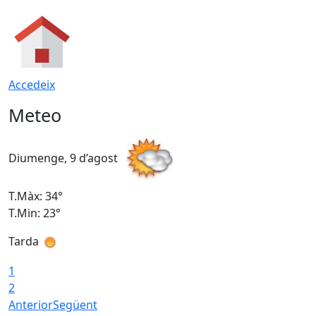
Accedeix
Meteo
Diumenge, 9 d’agost
D
T.Màx: 34°
T
T.Min: 23°
T
Tarda
T
1
2
Anterior
Següent