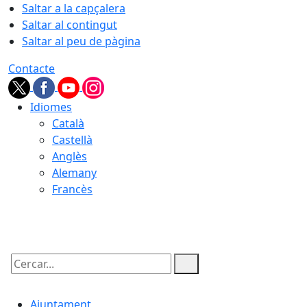
Saltar a la capçalera
Saltar al contingut
Saltar al peu de pàgina
Contacte
Idiomes
Català
Castellà
Anglès
Alemany
Francès
09.08.2026 | 10:12
Cercar:
Ajuntament