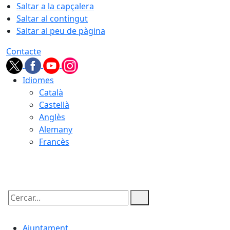
Saltar a la capçalera
Saltar al contingut
Saltar al peu de pàgina
Contacte
Idiomes
Català
Castellà
Anglès
Alemany
Francès
07.08.2026 | 12:48
Cercar:
Ajuntament