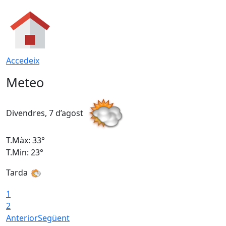
Accedeix
Meteo
Divendres, 7 d’agost
D
T.Màx: 33°
T
T.Min: 23°
T
Tarda
1
2
Anterior
Següent