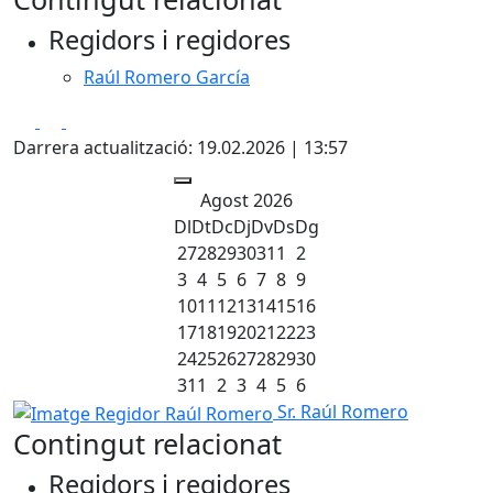
Regidors i regidores
Raúl Romero García
Facebook
X
Pdf
Darrera actualització: 19.02.2026 | 13:57
Agost 2026
Dl
Dt
Dc
Dj
Dv
Ds
Dg
27
28
29
30
31
1
2
3
4
5
6
7
8
9
10
11
12
13
14
15
16
17
18
19
20
21
22
23
24
25
26
27
28
29
30
31
1
2
3
4
5
6
Imatge Regidor Raúl Romero
Sr. Raúl Romero
Contingut relacionat
Regidors i regidores