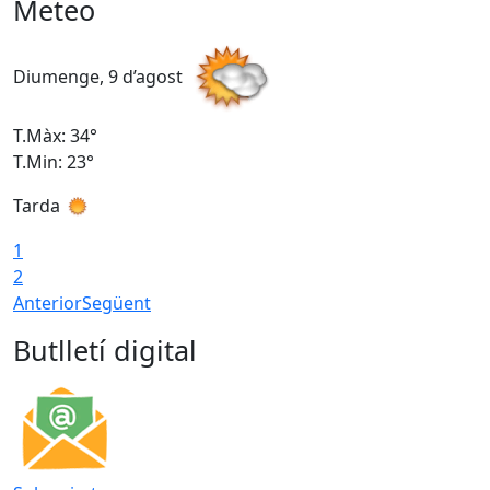
Meteo
Diumenge, 9 d’agost
D
T.Màx: 34°
T
T.Min: 23°
T
Tarda
T
1
2
Anterior
Següent
Butlletí digital