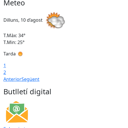
Meteo
Dilluns, 10 d’agost
D
T.Màx: 34°
T
T.Min: 25°
T
Tarda
T
1
2
Anterior
Següent
Butlletí digital