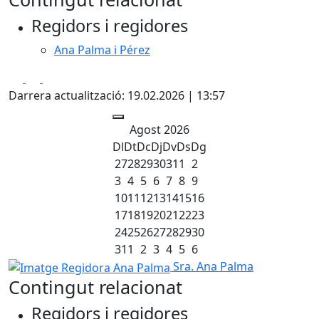
Regidors i regidores
Ana Palma i Pérez
Facebook
X
Pdf
Darrera actualització: 19.02.2026 | 13:57
Agost 2026
Dl
Dt
Dc
Dj
Dv
Ds
Dg
27
28
29
30
31
1
2
3
4
5
6
7
8
9
10
11
12
13
14
15
16
17
18
19
20
21
22
23
24
25
26
27
28
29
30
31
1
2
3
4
5
6
Imatge Regidora Ana Palma
Sra. Ana Palma
Contingut relacionat
Regidors i regidores