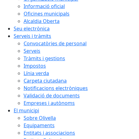
Informació oficial
Oficines municipals
Alcaldia Oberta
Seu electrònica
Serveis i tràmits
Convocatòries de personal
Serveis
Tràmits i gestions
Impostos
Línia verda
Carpeta ciutadana
Notificacions electròniques
Validació de documents
Empreses i autònoms
El municipi
Sobre Olivella
Equipaments
Entitats i associacions