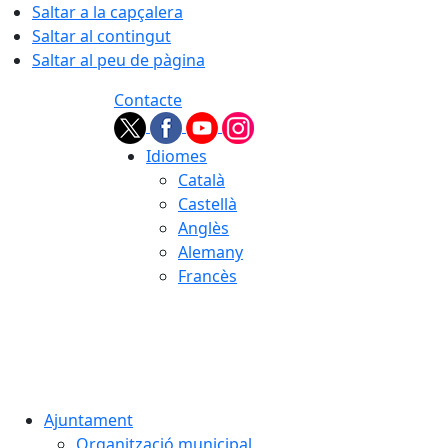
Saltar a la capçalera
Saltar al contingut
Saltar al peu de pàgina
Contacte
Idiomes
Català
Castellà
Anglès
Alemany
Francès
07.08.2026 | 09:38
Ajuntament
Organització municipal