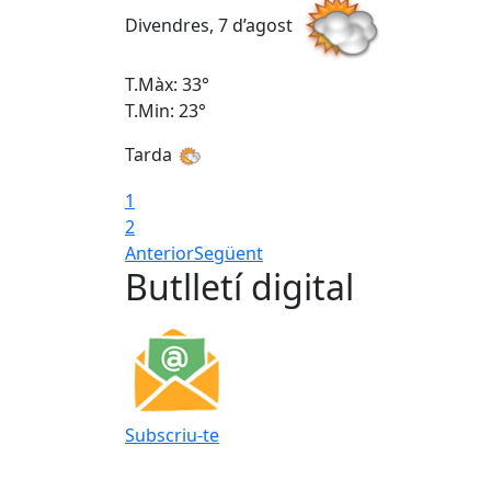
Divendres, 7 d’agost
T.Màx: 33°
T.Min: 23°
Tarda
1
2
Anterior
Següent
Butlletí digital
Subscriu-te