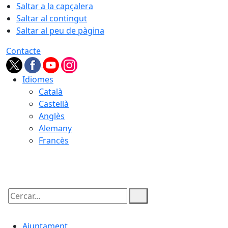
Saltar a la capçalera
Saltar al contingut
Saltar al peu de pàgina
Contacte
Idiomes
Català
Castellà
Anglès
Alemany
Francès
06.08.2026 | 20:12
Cercar:
Ajuntament