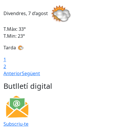
Divendres, 7 d’agost
D
T.Màx: 33°
T
T.Min: 23°
T
Tarda
1
2
Anterior
Següent
Butlletí digital
Subscriu-te