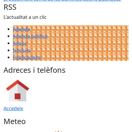
RSS
L'actualitat a un clic
Agenda
Agenda política
Avisos
Notícies
Publicacions
Adreces i telèfons
Accedeix
Meteo