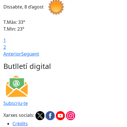
Dissabte, 8 d’agost
D
T.Màx: 33°
T
T.Min: 23°
T
1
2
Anterior
Següent
Butlletí digital
Subscriu-te
Xarxes socials:
Crèdits