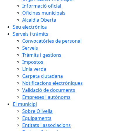
Informació oficial
Oficines municipals
Alcaldia Oberta
Seu electrònica
Serveis i tràmits
Convocatòries de personal
Serveis
Tràmits i gestions
Impostos
Línia verda
Carpeta ciutadana
Notificacions electròniques
Validació de documents
Empreses i autònoms
El municipi
Sobre Olivella
Equipaments
Entitats i associacions