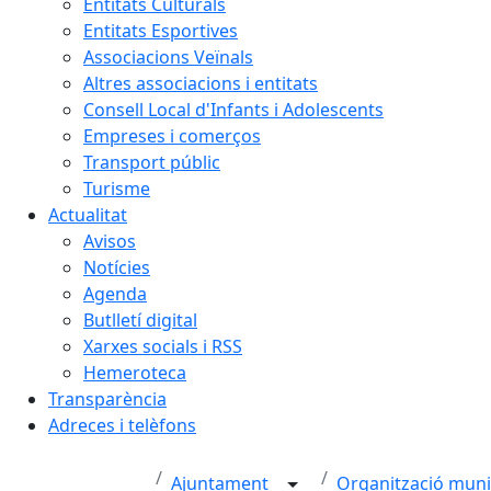
Entitats Culturals
Entitats Esportives
Associacions Veïnals
Altres associacions i entitats
Consell Local d'Infants i Adolescents
Empreses i comerços
Transport públic
Turisme
Actualitat
Avisos
Notícies
Agenda
Butlletí digital
Xarxes socials i RSS
Hemeroteca
Transparència
Adreces i telèfons
Ajuntament
Organització muni