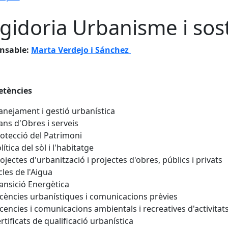
gidoria Urbanisme i sost
nsable:
Marta Verdejo i Sánchez
tències
anejament i gestió urbanística
ans d'Obres i serveis
otecció del Patrimoni
lítica del sòl i l'habitatge
ojectes d'urbanització i projectes d'obres, públics i privats
cles de l'Aigua
ansició Energètica
icències urbanístiques i comunicacions prèvies
icencies i comunicacions ambientals i recreatives d'activitat
rtificats de qualificació urbanística