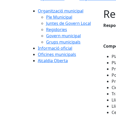
Re
Organització municipal
Ple Municipal
Juntes de Govern Local
Respo
Regidories
Govern municipal
Grups municipals
Compe
Informació oficial
Oficines municipals
Pl
Alcaldia Oberta
Pl
Pr
Po
Pr
Ci
Tr
Ll
Ll
Ce