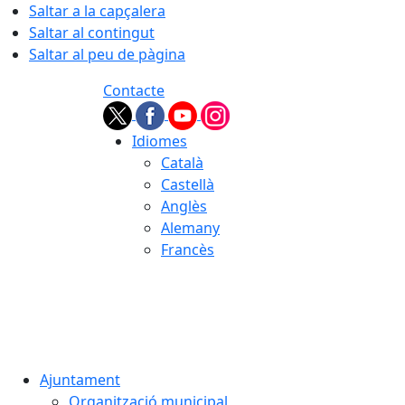
Saltar a la capçalera
Saltar al contingut
Saltar al peu de pàgina
Contacte
Idiomes
Català
Castellà
Anglès
Alemany
Francès
08.08.2026 | 13:09
Ajuntament
Organització municipal