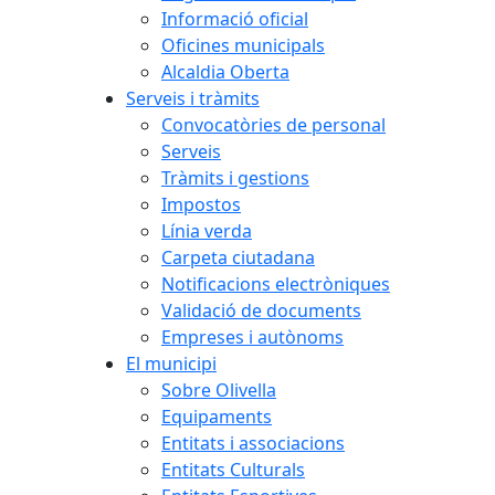
Informació oficial
Oficines municipals
Alcaldia Oberta
Serveis i tràmits
Convocatòries de personal
Serveis
Tràmits i gestions
Impostos
Línia verda
Carpeta ciutadana
Notificacions electròniques
Validació de documents
Empreses i autònoms
El municipi
Sobre Olivella
Equipaments
Entitats i associacions
Entitats Culturals