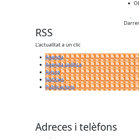
Ob
Fa
Darrer
RSS
L'actualitat a un clic
Agenda
Agenda política
Avisos
Notícies
Publicacions
Adreces i telèfons