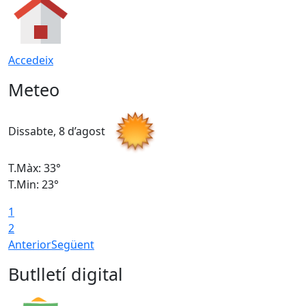
Accedeix
Meteo
Dissabte, 8 d’agost
D
T.Màx: 33°
T
T.Min: 23°
T
1
2
Anterior
Següent
Butlletí digital