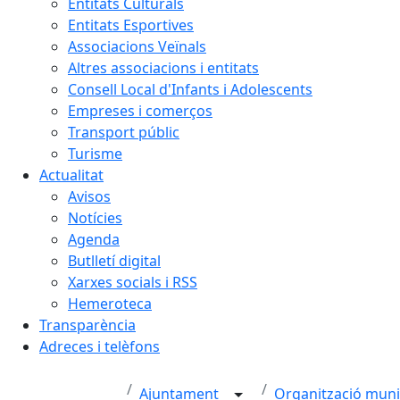
Entitats Culturals
Entitats Esportives
Associacions Veïnals
Altres associacions i entitats
Consell Local d'Infants i Adolescents
Empreses i comerços
Transport públic
Turisme
Actualitat
Avisos
Notícies
Agenda
Butlletí digital
Xarxes socials i RSS
Hemeroteca
Transparència
Adreces i telèfons
Ajuntament
Organització muni