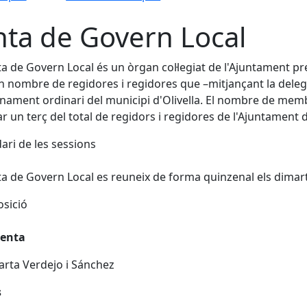
nta de Govern Local
ta de Govern Local és un òrgan col·legiat de l'Ajuntament pre
n nombre de regidores i regidores que –mitjançant la delega
nament ordinari del municipi d'Olivella. El nombre de memb
r un terç del total de regidors i regidores de l'Ajuntament d'
ari de les sessions
ta de Govern Local es reuneix de forma quinzenal els dimar
sició
denta
rta Verdejo i Sánchez
s