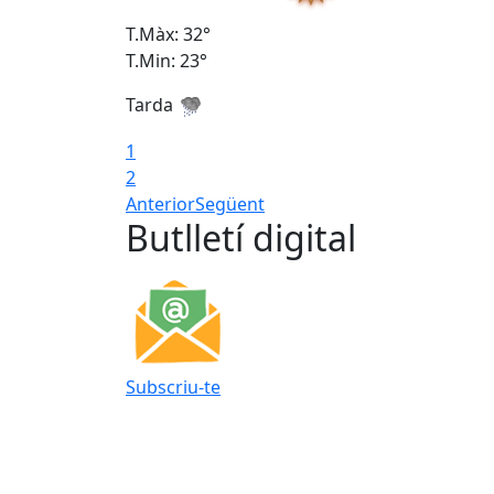
T.Màx: 32°
T.Min: 23°
Tarda
1
2
Anterior
Següent
Butlletí digital
Subscriu-te