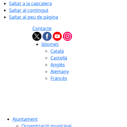
Saltar a la capçalera
Saltar al contingut
Saltar al peu de pàgina
Contacte
Idiomes
Català
Castellà
Anglès
Alemany
Francès
06.08.2026 | 03:36
Ajuntament
Organització municipal