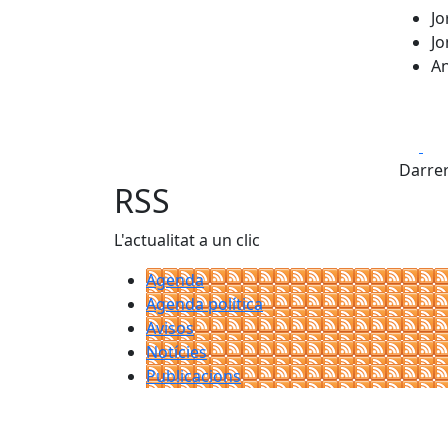
Jo
Jo
An
Fa
Darrer
RSS
L'actualitat a un clic
Agenda
Agenda política
Avisos
Notícies
Publicacions