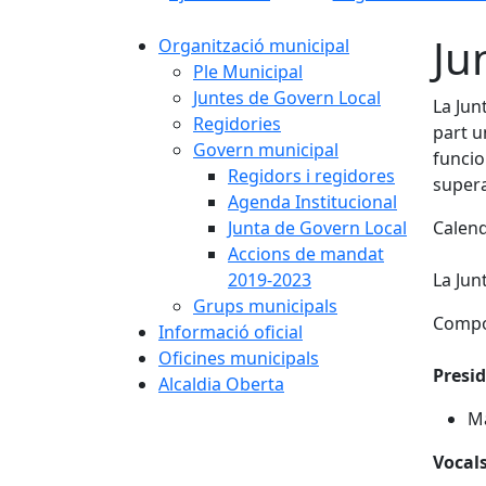
Ju
Organització municipal
Ple Municipal
Juntes de Govern Local
La Jun
Regidories
part u
Govern municipal
funcio
Regidors i regidores
supera
Agenda Institucional
Junta de Govern Local
Calend
Accions de mandat
2019-2023
La Jun
Grups municipals
Compo
Informació oficial
Oficines municipals
Presi
Alcaldia Oberta
Ma
Vocal