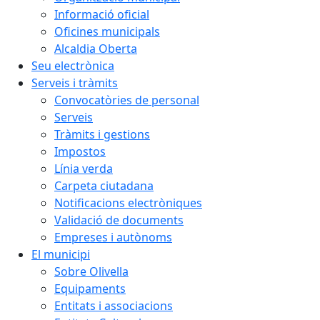
Informació oficial
Oficines municipals
Alcaldia Oberta
Seu electrònica
Serveis i tràmits
Convocatòries de personal
Serveis
Tràmits i gestions
Impostos
Línia verda
Carpeta ciutadana
Notificacions electròniques
Validació de documents
Empreses i autònoms
El municipi
Sobre Olivella
Equipaments
Entitats i associacions