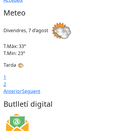
Accedeix
Meteo
Divendres, 7 d’agost
D
T.Màx: 33°
T
T.Min: 23°
T
Tarda
1
2
Anterior
Següent
Butlletí digital