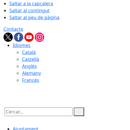
Saltar a la capçalera
Saltar al contingut
Saltar al peu de pàgina
Contacte
Idiomes
Català
Castellà
Anglès
Alemany
Francès
07.08.2026 | 06:59
Cercar:
Ajuntament