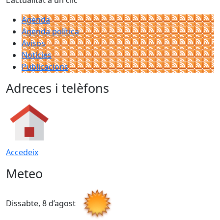
L'actualitat a un clic
Agenda
Agenda política
Avisos
Notícies
Publicacions
Adreces i telèfons
Accedeix
Meteo
Dissabte, 8 d’agost
D