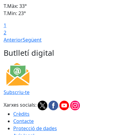
T.Màx: 33°
T
T.Min: 23°
T
1
2
Anterior
Següent
Butlletí digital
Subscriu-te
Xarxes socials:
Crèdits
Contacte
Protecció de dades