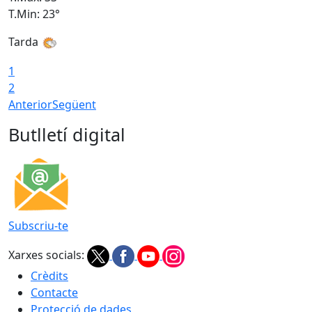
T.Min: 23°
T
Tarda
1
2
Anterior
Següent
Butlletí digital
Subscriu-te
Xarxes socials:
Crèdits
Contacte
Protecció de dades