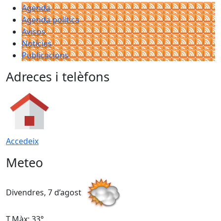
Agenda
Agenda política
Avisos
Notícies
Publicacions
Adreces i telèfons
Accedeix
Meteo
Divendres, 7 d’agost
D
T.Màx: 33°
T