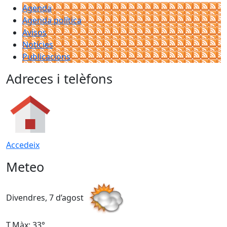
Agenda
Agenda política
Avisos
Notícies
Publicacions
Adreces i telèfons
Accedeix
Meteo
Divendres, 7 d’agost
D
T.Màx: 33°
T