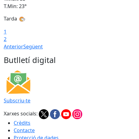
T.Min: 23°
T
Tarda
1
2
Anterior
Següent
Butlletí digital
Subscriu-te
Xarxes socials:
Crèdits
Contacte
Protecció de dades