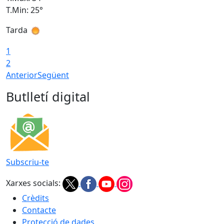
T.Min: 25°
T
Tarda
T
1
2
Anterior
Següent
Butlletí digital
Subscriu-te
Xarxes socials:
Crèdits
Contacte
Protecció de dades