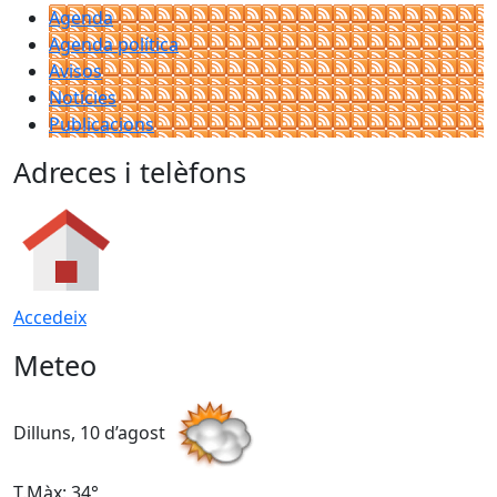
Agenda
Agenda política
Avisos
Notícies
Publicacions
Adreces i telèfons
Accedeix
Meteo
Dilluns, 10 d’agost
D
T.Màx: 34°
T