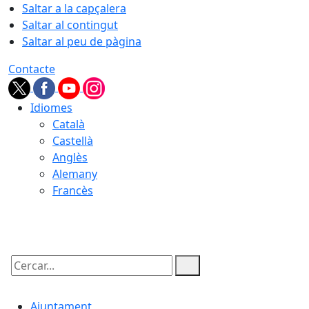
Saltar a la capçalera
Saltar al contingut
Saltar al peu de pàgina
Contacte
Idiomes
Català
Castellà
Anglès
Alemany
Francès
09.08.2026 | 08:09
Cercar:
Ajuntament