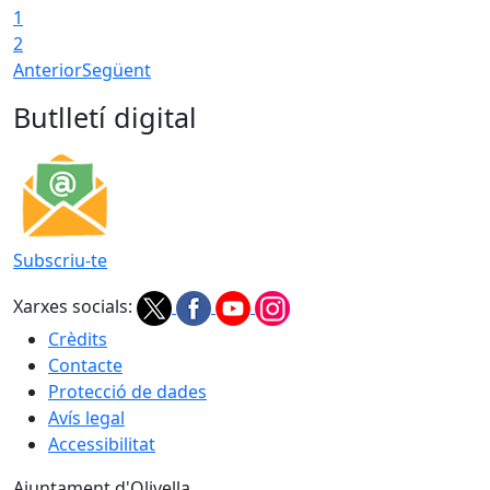
1
2
Anterior
Següent
Butlletí digital
Subscriu-te
Xarxes socials:
Crèdits
Contacte
Protecció de dades
Avís legal
Accessibilitat
Ajuntament d'Olivella