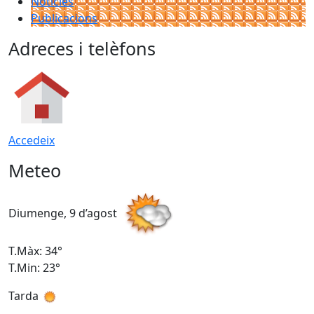
Notícies
Publicacions
Adreces i telèfons
Accedeix
Meteo
Diumenge, 9 d’agost
D
T.Màx: 34°
T
T.Min: 23°
T
Tarda
T