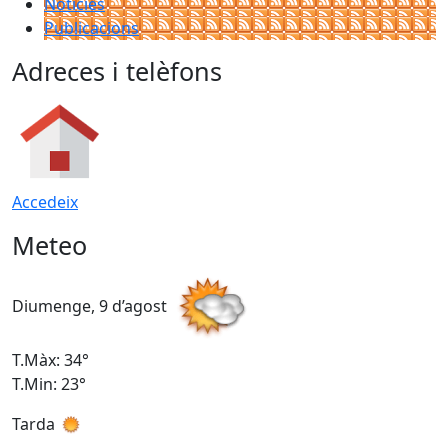
Notícies
Publicacions
Adreces i telèfons
Accedeix
Meteo
Diumenge, 9 d’agost
D
T.Màx: 34°
T
T.Min: 23°
T
Tarda
T