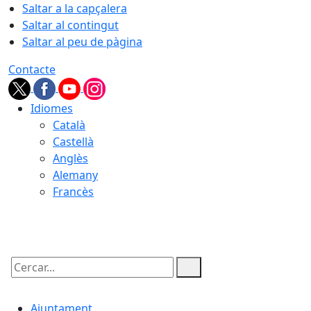
Saltar a la capçalera
Saltar al contingut
Saltar al peu de pàgina
Contacte
Idiomes
Català
Castellà
Anglès
Alemany
Francès
08.08.2026 | 13:14
Cercar:
Ajuntament