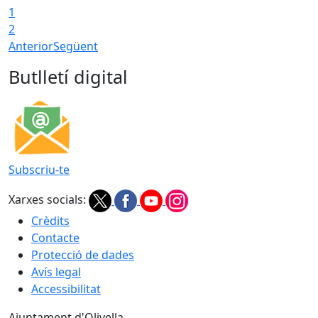
1
2
Anterior
Següent
Butlletí digital
Subscriu-te
Xarxes socials:
Crèdits
Contacte
Protecció de dades
Avís legal
Accessibilitat
Ajuntament d'Olivella