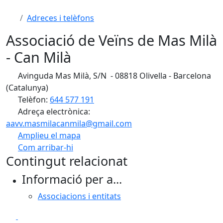
Adreces i telèfons
Associació de Veïns de Mas Milà
- Can Milà
Avinguda Mas Milà, S/N - 08818 Olivella - Barcelona
(Catalunya)
Telèfon:
644 577 191
Adreça electrònica:
aavv.masmilacanmila@gmail.com
Amplieu el mapa
Com arribar-hi
Leaflet
| ©
OpenStreetMap
contributors
Contingut relacionat
+
Informació per a...
−
Associacions i entitats
Facebook
X