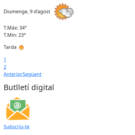
Diumenge, 9 d’agost
D
T.Màx: 34°
T
T.Min: 23°
T
Tarda
T
1
2
Anterior
Següent
Butlletí digital
Subscriu-te