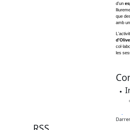
d'un 
es
lliurem
que des
amb una
L'activ
d'Olive
col·labo
les ses
Con
I
Fa
Darrer
RSS