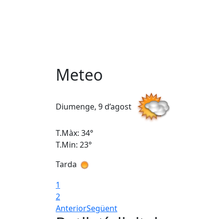
Meteo
Diumenge, 9 d’agost
T.Màx: 34°
T.Min: 23°
Tarda
1
2
Anterior
Següent