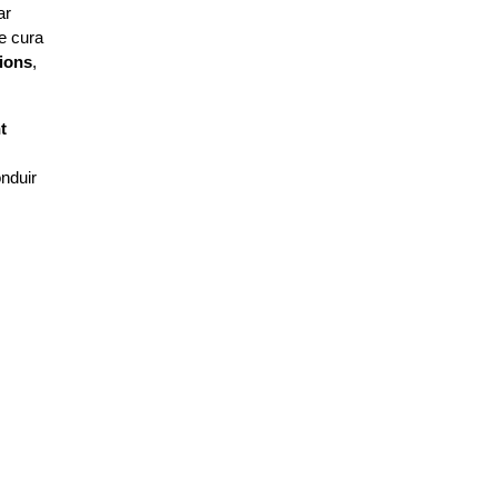
r 
 cura 
ions
, 
 
nduir 