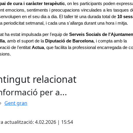
pai de cura i caràcter terapèutic
, on les participants poden expressa
ent emocions, sentiments i preocupacions vinculades a les tasques de
envolupen en el seu dia a dia. 
El taller té una durada total de 
10 sess
 periodicitat setmanal, i cada una s'allarga durant una hora i mitja. 
itat ha estat impulsada per l'equip de 
Serveis Socials de l'Ajuntament
lla
, amb el suport de la 
Diputació de Barcelona
, i compta amb la 
ració de l'entitat 
Actua
, que facilita la professional encarregada de co
sions.
tingut relacionat
nformació per a...
Gent gran
cebook
X
a actualització: 4.02.2026 | 15:54