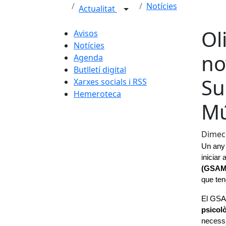
Notícies
Actualitat
Ol
Avisos
Notícies
no
Agenda
Butlletí digital
Su
Xarxes socials i RSS
Hemeroteca
Mú
Dimecr
Un any 
iniciar 
(GSAM
que ten
El GSA
psicol
necessi