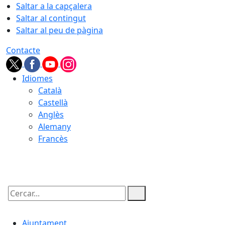
Saltar a la capçalera
Saltar al contingut
Saltar al peu de pàgina
Contacte
Idiomes
Català
Castellà
Anglès
Alemany
Francès
06.08.2026 | 13:31
Cercar:
Ajuntament