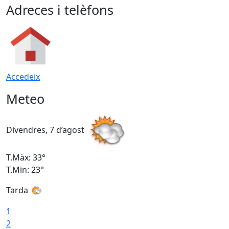
Adreces i telèfons
Accedeix
Meteo
Divendres, 7 d’agost
D
T.Màx: 33°
T
T.Min: 23°
T
Tarda
1
2