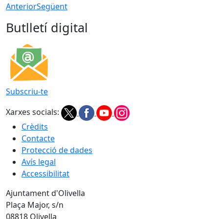
Anterior
Següent
Butlletí digital
Subscriu-te
Xarxes socials:
Crèdits
Contacte
Protecció de dades
Avís legal
Accessibilitat
Ajuntament d'Olivella
Plaça Major, s/n
08818 Olivella