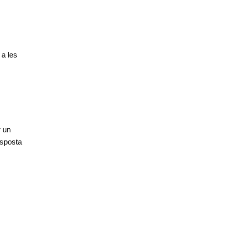
a les 
Aquest conjunt d'actuacions s'emmarca en l'estratègia municipal per millorar un 
sposta 