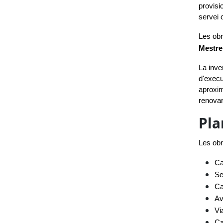
provisi
servei 
Les obr
Mestre
La inver
d'execu
aproxim
renovar
Pla
Les obr
Ca
Se
Ca
Av
Vi
Ca