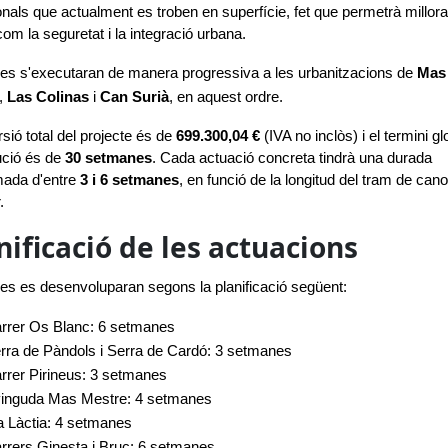
onals que actualment es troben en superfície, fet que permetrà millorar 
com la seguretat i la integració urbana.
es s'executaran de manera progressiva a les urbanitzacions de 
Mas 
, 
Las Colinas
 i 
Can Surià
, en aquest ordre.
sió total del projecte és de 
699.300,04 € 
(IVA no inclòs) i el termini glo
ció és de 
30 setmanes
. Cada actuació concreta tindrà una durada 
ada d'entre 
3 i 6 setmanes
, en funció de la longitud del tram de can
.
nificació de les actuacions
es es desenvoluparan segons la planificació següent:
rrer Os Blanc: 6 setmanes
rra de Pàndols i Serra de Cardó: 3 setmanes
rrer Pirineus: 3 setmanes
inguda Mas Mestre: 4 setmanes
a Làctia: 4 setmanes
rrers Ginesta i Bruc: 6 setmanes