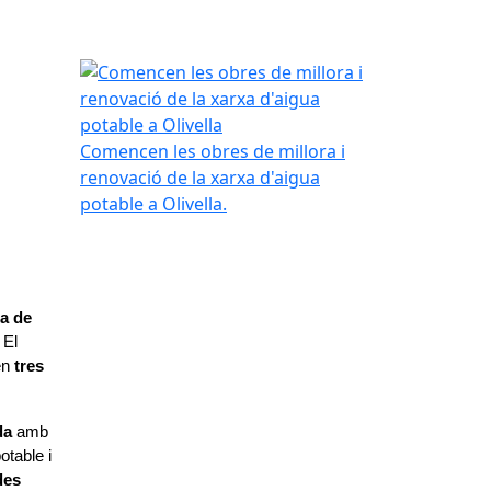
Comencen les obres de millora i renovació de la xa
Comencen les obres de millora i
renovació de la xarxa d'aigua
potable a Olivella.
a de 
El 
en 
tres 
da 
amb 
table i 
soterrament de canonades 