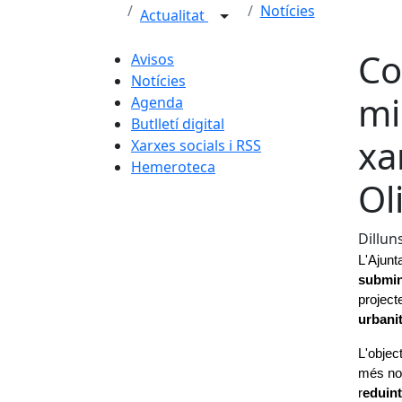
Notícies
Actualitat
Co
Avisos
Notícies
mi
Agenda
Butlletí digital
xa
Xarxes socials i RSS
Hemeroteca
Ol
Dillun
L'Ajunt
submin
project
urbani
L'objec
més nom
r
eduint