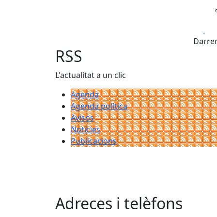
Fa
Darrer
RSS
L'actualitat a un clic
Agenda
Agenda política
Avisos
Notícies
Publicacions
Adreces i telèfons