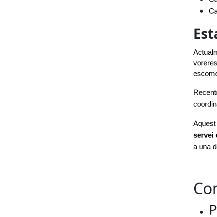
Ca
Est
Actualme
voreres
escomes
Recentm
coordin
servei 
a una d
Con
P