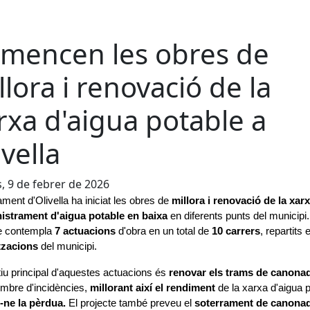
mencen les obres de
llora i renovació de la
rxa d'aigua potable a
ivella
s, 9 de febrer de 2026
ament d'Olivella ha iniciat les obres de 
millora i renovació de la xarx
istrament d'aigua potable en baixa
 en diferents punts del municipi. 
e contempla 
7 actuacions
 d'obra en un total de 
10 carrers
, repartits 
tzacions 
del municipi.
tiu principal d'aquestes actuacions és 
renovar els trams de canona
bre d'incidències, 
millorant així el rendiment
 de la xarxa d'aigua po
-ne la pèrdua.
 El projecte també preveu el 