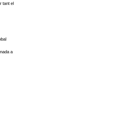
tant el 
bal 
onada a 