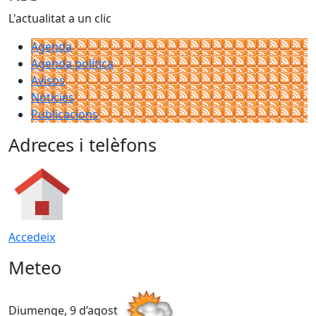
L'actualitat a un clic
Agenda
Agenda política
Avisos
Notícies
Publicacions
Adreces i telèfons
Accedeix
Meteo
Diumenge, 9 d’agost
D