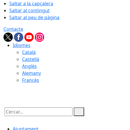
Saltar a la capçalera
Saltar al contingut
Saltar al peu de pàgina
Contacte
Idiomes
Català
Castellà
Anglès
Alemany
Francès
09.08.2026 | 12:59
Cercar:
Ajuntament