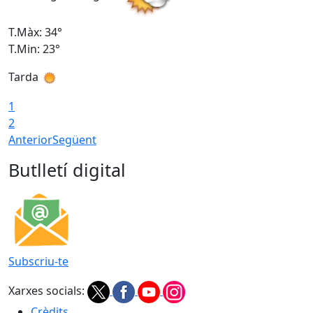
T.Màx: 34°
T
T.Min: 23°
T
Tarda
T
1
2
Anterior
Següent
Butlletí digital
Subscriu-te
Xarxes socials:
Crèdits