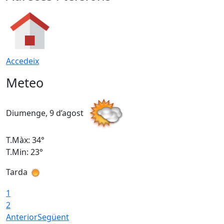
Accedeix
Meteo
Diumenge, 9 d’agost
D
T.Màx: 34°
T
T.Min: 23°
T
Tarda
T
1
2
Anterior
Següent