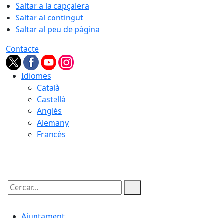
Saltar a la capçalera
Saltar al contingut
Saltar al peu de pàgina
Contacte
Idiomes
Català
Castellà
Anglès
Alemany
Francès
08.08.2026 | 23:41
Cercar:
Ajuntament