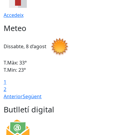
Accedeix
Meteo
Dissabte, 8 d’agost
D
T.Màx: 33°
T
T.Min: 23°
T
1
2
Anterior
Següent
Butlletí digital