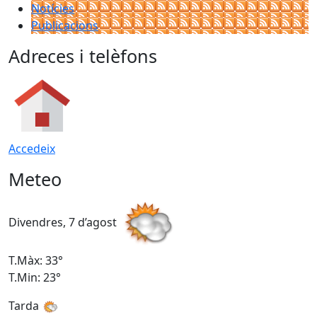
Notícies
Publicacions
Adreces i telèfons
Accedeix
Meteo
Divendres, 7 d’agost
D
T.Màx: 33°
T
T.Min: 23°
T
Tarda