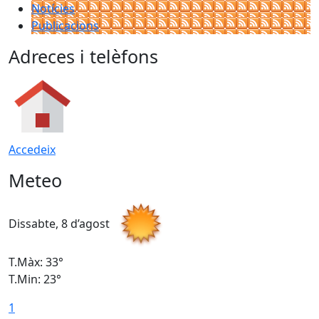
Notícies
Publicacions
Adreces i telèfons
Accedeix
Meteo
Dissabte, 8 d’agost
D
T.Màx: 33°
T
T.Min: 23°
T
1