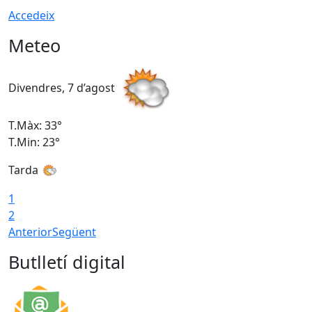
Accedeix
Meteo
Divendres, 7 d’agost
D
T.Màx: 33°
T
T.Min: 23°
T
Tarda
1
2
Anterior
Següent
Butlletí digital