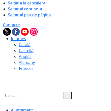
Saltar a la capçalera
Saltar al contingut
Saltar al peu de pàgina
Contacte
Idiomes
Català
Castellà
Anglès
Alemany
Francès
07.08.2026 | 06:13
Cercar:
Ajuntament