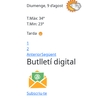
Diumenge, 9 d’agost
T.Màx: 34°
T.Min: 23°
Tarda
1
2
Anterior
Següent
Butlletí digital
Subscriu-te