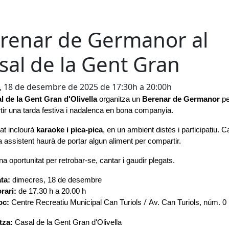
renar de Germanor al
sal de la Gent Gran
, 18 de desembre de 2025 de 17:30h a 20:00h
l de la Gent Gran d'Olivella
 organitza un 
Berenar de Germanor 
pe
ir una tarda festiva i nadalenca en bona companyia.
tat inclourà 
karaoke i pica-pica
, en un ambient distès i participatiu. C
 assistent haurà de portar algun aliment per compartir.
a oportunitat per retrobar-se, cantar i gaudir plegats.
ta: 
dimecres, 18 de desembre
rari:
 de 17.30 h a 20.00 h
/
oc:
 Centre Recreatiu Municipal Can Turiols
Av. Can Turiols, núm. 0
tza: 
Casal de la Gent Gran d'Olivella