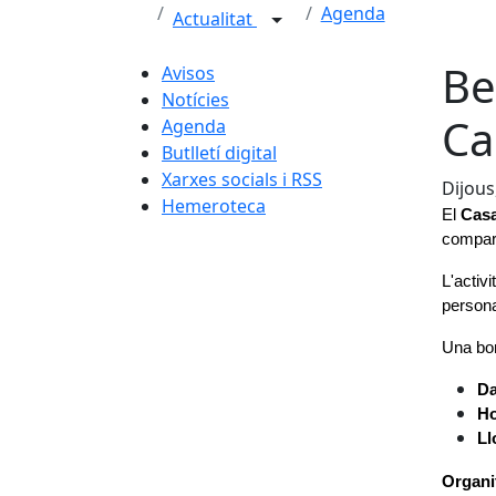
Agenda
Actualitat
Be
Avisos
Notícies
Ca
Agenda
Butlletí digital
Xarxes socials i RSS
Dijous
Hemeroteca
El 
Casa
compart
L'activi
persona
Una bon
Da
Ho
Ll
Organi