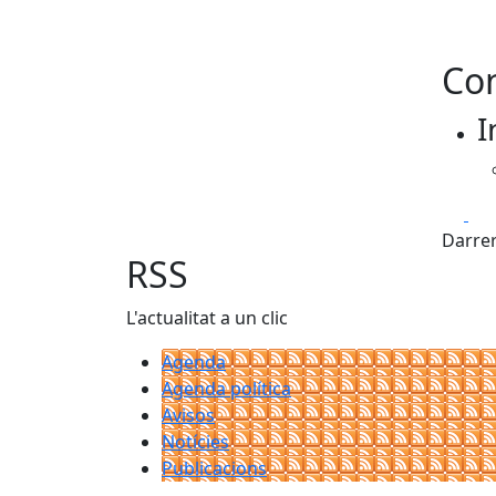
Con
I
Fa
Darrer
RSS
L'actualitat a un clic
Agenda
Agenda política
Avisos
Notícies
Publicacions