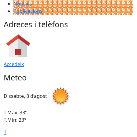
Notícies
Publicacions
Adreces i telèfons
Accedeix
Meteo
Dissabte, 8 d’agost
D
T.Màx: 33°
T
T.Min: 23°
T
1