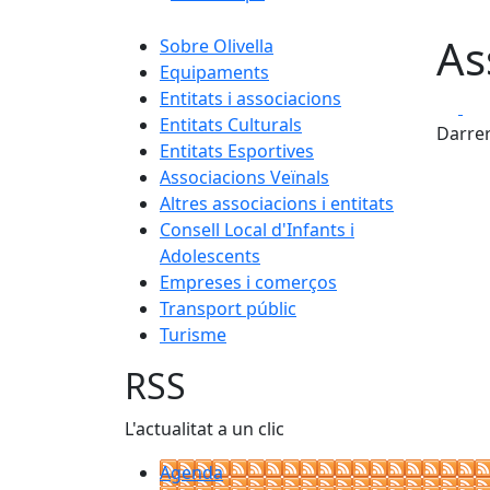
As
Sobre Olivella
Equipaments
Entitats i associacions
Fa
Entitats Culturals
Darrer
Entitats Esportives
Associacions Veïnals
Altres associacions i entitats
Consell Local d'Infants i
Adolescents
Empreses i comerços
Transport públic
Turisme
RSS
L'actualitat a un clic
Agenda