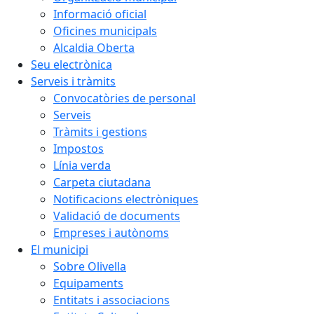
Informació oficial
Oficines municipals
Alcaldia Oberta
Seu electrònica
Serveis i tràmits
Convocatòries de personal
Serveis
Tràmits i gestions
Impostos
Línia verda
Carpeta ciutadana
Notificacions electròniques
Validació de documents
Empreses i autònoms
El municipi
Sobre Olivella
Equipaments
Entitats i associacions