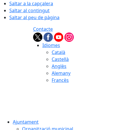
Saltar a la capçalera
Saltar al contingut
Saltar al peu de pàgina
Contacte
Idiomes
Català
Castellà
Anglès
Alemany
Francès
07.08.2026 | 03:34
Ajuntament
Organització municipal