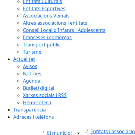
Entitats Culturals
Entitats Esportives
Associacions Veïnals
Altres associacions i entitats
Consell Local d'Infants i Adolescents
Empreses i comerços
Transport públic
Turisme
Actualitat
Avisos
Notícies
Agenda
Butlletí digital
Xarxes socials i RSS
Hemeroteca
Transparència
Adreces i telèfons
Entitats i associaci
El municipi