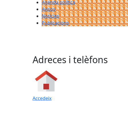
Agenda política
Avisos
Notícies
Publicacions
Adreces i telèfons
Accedeix