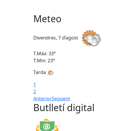
Meteo
Divendres, 7 d’agost
T.Màx: 33°
T.Min: 23°
Tarda
1
2
Anterior
Següent
Butlletí digital