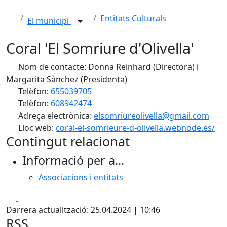
Entitats Culturals
El municipi
Coral 'El Somriure d'Olivella'
Nom de contacte: Donna Reinhard (Directora) i
Margarita Sànchez (Presidenta)
Telèfon:
655039705
Telèfon:
608942474
Adreça electrònica:
elsomriureolivella@gmail.com
Lloc web:
coral-el-somrieure-d-olivella.webnode.es/
Contingut relacionat
Informació per a...
Associacions i entitats
Facebook
X
Darrera actualització: 25.04.2024 | 10:46
RSS