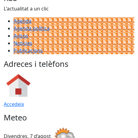
L'actualitat a un clic
Agenda
Agenda política
Avisos
Notícies
Publicacions
Adreces i telèfons
Accedeix
Meteo
Divendres, 7 d’agost
D