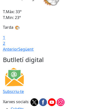
T.Màx: 33°
T
T.Min: 23°
T
Tarda
1
2
Anterior
Següent
Butlletí digital
Subscriu-te
Xarxes socials:
Crèdits