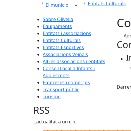
Entitats Culturals
El municipi
Co
Sobre Olivella
Equipaments
Entitats i associacions
Adr
Entitats Culturals
Con
Entitats Esportives
Associacions Veïnals
I
Altres associacions i entitats
Consell Local d'Infants i
Adolescents
Fa
Empreses i comerços
Darrer
Transport públic
Turisme
RSS
L'actualitat a un clic