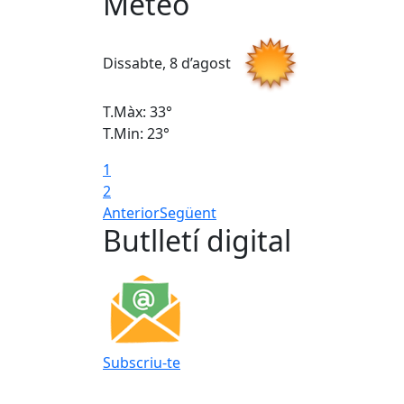
Meteo
Dissabte, 8 d’agost
T.Màx: 33°
T.Min: 23°
1
2
Anterior
Següent
Butlletí digital
Subscriu-te