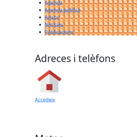
Agenda
Agenda política
Avisos
Notícies
Publicacions
Adreces i telèfons
Accedeix