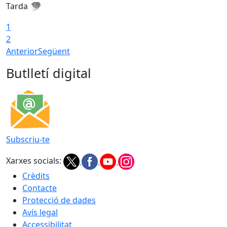
Tarda
T
1
2
Anterior
Següent
Butlletí digital
Subscriu-te
Xarxes socials:
Crèdits
Contacte
Protecció de dades
Avís legal
Accessibilitat