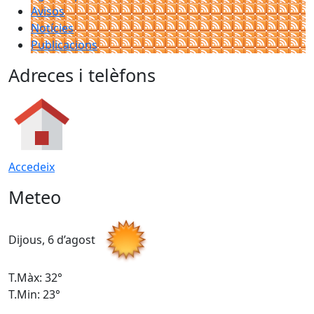
Avisos
Notícies
Publicacions
Adreces i telèfons
Accedeix
Meteo
Dijous, 6 d’agost
D
T.Màx: 32°
T
T.Min: 23°
T