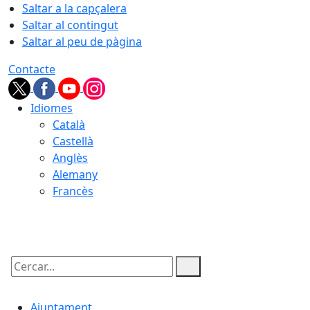
Saltar a la capçalera
Saltar al contingut
Saltar al peu de pàgina
Contacte
Idiomes
Català
Castellà
Anglès
Alemany
Francès
05.08.2026 | 22:32
Cercar:
Ajuntament