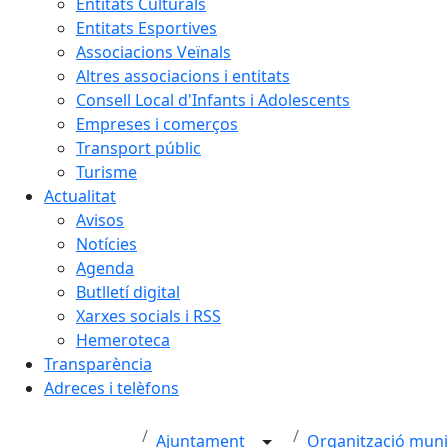
Entitats Culturals
Entitats Esportives
Associacions Veïnals
Altres associacions i entitats
Consell Local d'Infants i Adolescents
Empreses i comerços
Transport públic
Turisme
Actualitat
Avisos
Notícies
Agenda
Butlletí digital
Xarxes socials i RSS
Hemeroteca
Transparència
Adreces i telèfons
Ajuntament
Organització muni