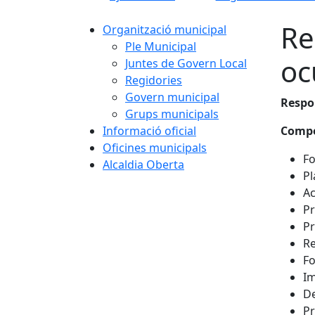
Re
Organització municipal
Ple Municipal
oc
Juntes de Govern Local
Regidories
Govern municipal
Respo
Grups municipals
Informació oficial
Compe
Oficines municipals
Fo
Alcaldia Oberta
Pl
Ac
Pr
Pr
Re
Fo
Im
De
Pr