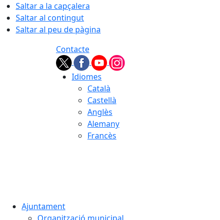
Saltar a la capçalera
Saltar al contingut
Saltar al peu de pàgina
Contacte
Idiomes
Català
Castellà
Anglès
Alemany
Francès
07.08.2026 | 05:10
Ajuntament
Organització municipal