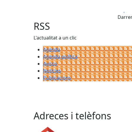
Fa
Darrer
RSS
L'actualitat a un clic
Agenda
Agenda política
Avisos
Notícies
Publicacions
Adreces i telèfons