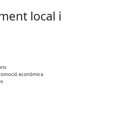
ent local i
ons
 promoció econòmica
es