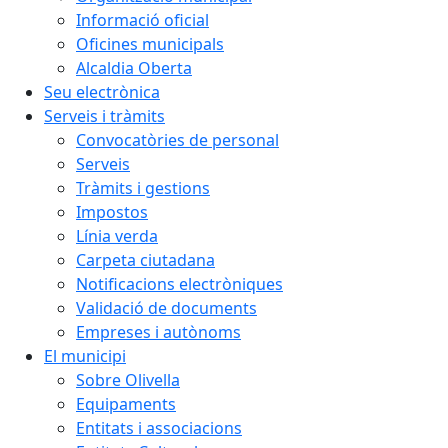
Informació oficial
Oficines municipals
Alcaldia Oberta
Seu electrònica
Serveis i tràmits
Convocatòries de personal
Serveis
Tràmits i gestions
Impostos
Línia verda
Carpeta ciutadana
Notificacions electròniques
Validació de documents
Empreses i autònoms
El municipi
Sobre Olivella
Equipaments
Entitats i associacions