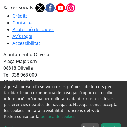
Xarxes socials:
Crèdits
Contacte
Protecció de dades
Avís legal
Accessibilitat
Ajuntament d'Olivella
Plaça Major, s/n
08818 Olivella
Tel. 938 968 000
NIF P0814700A
Aquest lloc web fa servir cookies pròpies i de tercers per
facilitar-te una experiència de navegació òptima i recollir
Amb la col·laboració de:
informació anònima per millorar i adaptar-nos a les teves
preferències i pautes de navegació. Navegar sense acceptar
les cookies limitarà la visibilitat i funcions del web.
Podeu consultar la
política de cookies
.