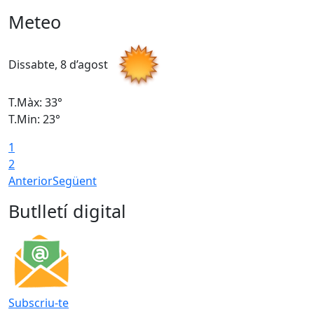
Meteo
Dissabte, 8 d’agost
D
T.Màx: 33°
T
T.Min: 23°
T
1
2
Anterior
Següent
Butlletí digital
Subscriu-te