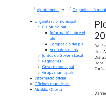
Ajuntament
Organització muni
Pl
Organització municipal
Ple Municipal
20
Informació sobre el
ple
Composició del ple
Del 3 
Arxiu dels plens
Lloc: 
Juntes de Govern Local
Dia: 2
Regidories
Hora: 
Govern municipal
Caràct
Grups municipals
Informació oficial
Oficines municipals
Fa
Alcaldia Oberta
Darrer