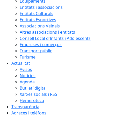
Equipaments
Entitats i associacions
Entitats Culturals
Entitats Esportives
Associacions Veïnals
Altres associacions i entitats
Consell Local d'Infants i Adolescents
Empreses i comerços
Transport públic
Turisme
Actualitat
Avisos
Notícies
Agenda
Butlletí digital
Xarxes socials i RSS
Hemeroteca
Transparència
Adreces i telèfons