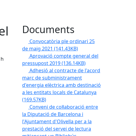
el
Documents
Convocatòria ple ordinari 25
de maig 2021
(141.43KB)
Aprovació compte general del
1h
pressupost 2019
(136.14KB)
Adhesió al contracte de l'acord
marc de subministrament
d'energia elèctrica amb destinació
a les entitats locals de Catalunya
(169.57KB)
Conveni de col·laboració entre
la Diputació de Barcelona i
l'Ajuntament d'Olivella per a la
prestació del servei de lectura