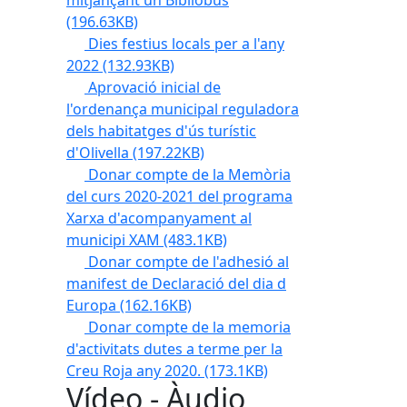
mitjançant un Bibliobús
(196.63KB)
Dies festius locals per a l'any
2022
(132.93KB)
Aprovació inicial de
l'ordenança municipal reguladora
dels habitatges d'ús turístic
d'Olivella
(197.22KB)
Donar compte de la Memòria
del curs 2020-2021 del programa
Xarxa d'acompanyament al
municipi XAM
(483.1KB)
Donar compte de l'adhesió al
manifest de Declaració del dia d
Europa
(162.16KB)
Donar compte de la memoria
d'activitats dutes a terme per la
Creu Roja any 2020.
(173.1KB)
Vídeo - Àudio