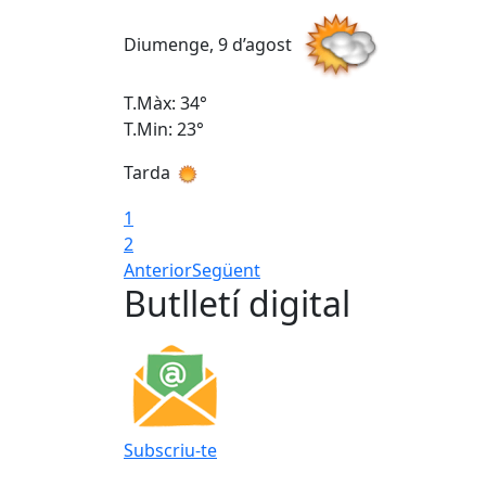
Diumenge, 9 d’agost
T.Màx: 34°
T.Min: 23°
Tarda
1
2
Anterior
Següent
Butlletí digital
Subscriu-te