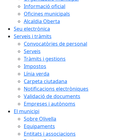
Informació oficial
Oficines municipals
Alcaldia Oberta
Seu electrònica
Serveis i tràmits
Convocatòries de personal
Serveis
Tràmits i gestions
Impostos
Línia verda
Carpeta ciutadana
Notificacions electròniques
Validació de documents
Empreses i autònoms
El municipi
Sobre Olivella
Equipaments
Entitats i associacions