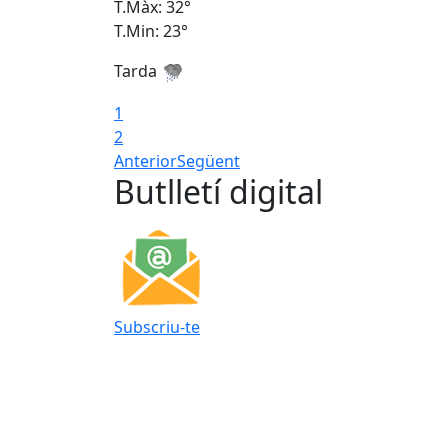
T.Màx: 32°
T.Min: 23°
Tarda
1
2
Anterior
Següent
Butlletí digital
Subscriu-te