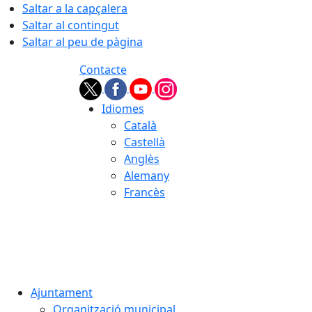
Saltar a la capçalera
Saltar al contingut
Saltar al peu de pàgina
Contacte
Idiomes
Català
Castellà
Anglès
Alemany
Francès
06.08.2026 | 10:20
Ajuntament
Organització municipal