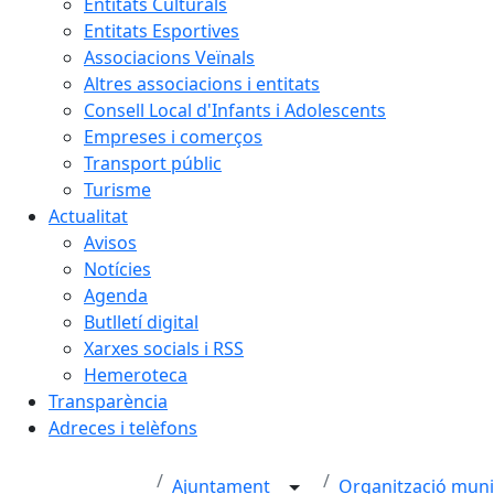
Entitats Culturals
Entitats Esportives
Associacions Veïnals
Altres associacions i entitats
Consell Local d'Infants i Adolescents
Empreses i comerços
Transport públic
Turisme
Actualitat
Avisos
Notícies
Agenda
Butlletí digital
Xarxes socials i RSS
Hemeroteca
Transparència
Adreces i telèfons
Ajuntament
Organització muni