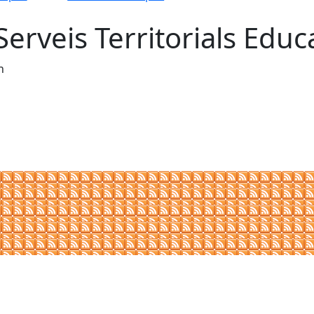
erveis Territorials Educ
h