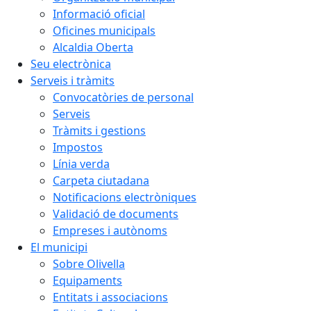
Informació oficial
Oficines municipals
Alcaldia Oberta
Seu electrònica
Serveis i tràmits
Convocatòries de personal
Serveis
Tràmits i gestions
Impostos
Línia verda
Carpeta ciutadana
Notificacions electròniques
Validació de documents
Empreses i autònoms
El municipi
Sobre Olivella
Equipaments
Entitats i associacions