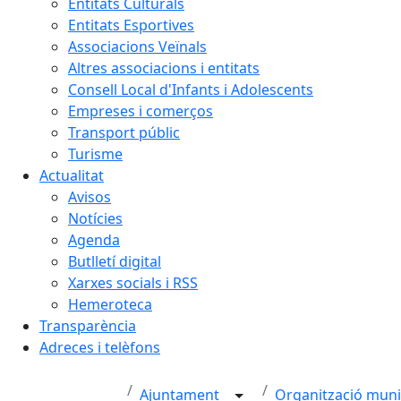
Entitats Culturals
Entitats Esportives
Associacions Veïnals
Altres associacions i entitats
Consell Local d'Infants i Adolescents
Empreses i comerços
Transport públic
Turisme
Actualitat
Avisos
Notícies
Agenda
Butlletí digital
Xarxes socials i RSS
Hemeroteca
Transparència
Adreces i telèfons
Ajuntament
Organització muni