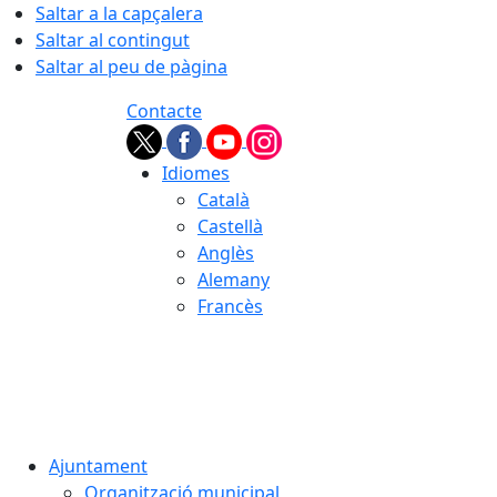
Saltar a la capçalera
Saltar al contingut
Saltar al peu de pàgina
Contacte
Idiomes
Català
Castellà
Anglès
Alemany
Francès
06.08.2026 | 05:57
Ajuntament
Organització municipal