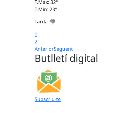
T.Màx: 32°
T.Min: 23°
Tarda
1
2
Anterior
Següent
Butlletí digital
Subscriu-te