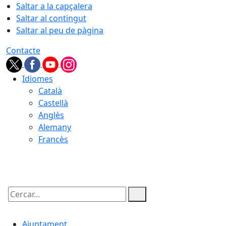
Saltar a la capçalera
Saltar al contingut
Saltar al peu de pàgina
Contacte
Idiomes
Català
Castellà
Anglès
Alemany
Francès
08.08.2026 | 11:33
Cercar:
Ajuntament