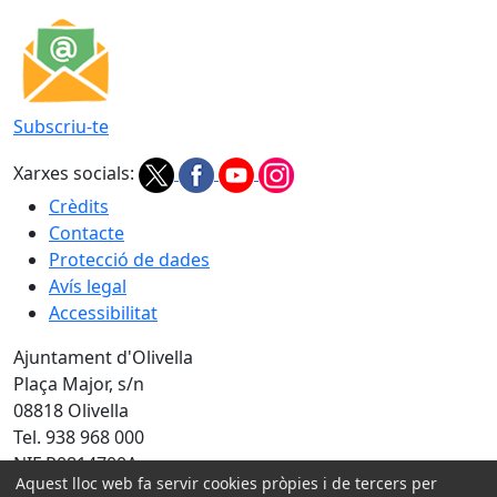
Subscriu-te
Xarxes socials:
Crèdits
Contacte
Protecció de dades
Avís legal
Accessibilitat
Ajuntament d'Olivella
Plaça Major, s/n
08818 Olivella
Tel. 938 968 000
NIF P0814700A
Aquest lloc web fa servir cookies pròpies i de tercers per