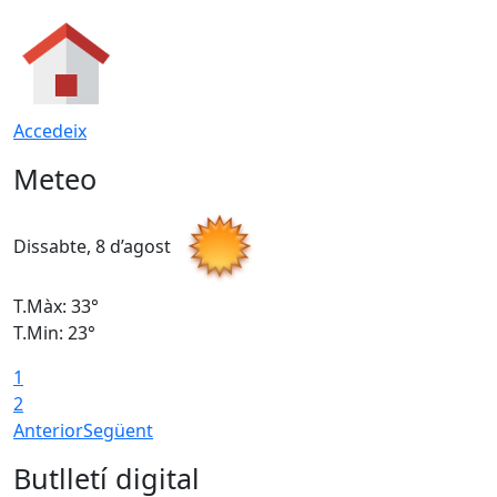
Accedeix
Meteo
Dissabte, 8 d’agost
D
T.Màx: 33°
T
T.Min: 23°
T
1
2
Anterior
Següent
Butlletí digital