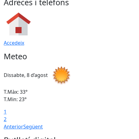
Adreces i telèfons
Accedeix
Meteo
Dissabte, 8 d’agost
D
T.Màx: 33°
T
T.Min: 23°
T
1
2
Anterior
Següent