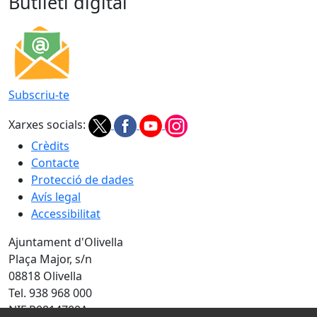
Butlletí digital
Subscriu-te
Xarxes socials:
Crèdits
Contacte
Protecció de dades
Avís legal
Accessibilitat
Ajuntament d'Olivella
Plaça Major, s/n
08818 Olivella
Tel. 938 968 000
NIF P0814700A