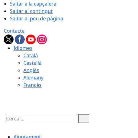
Saltar a la capçalera
Saltar al contingut
Saltar al peu de pàgina
Contacte
Idiomes
Català
Castellà
Anglès
Alemany
Francès
07.08.2026 | 15:53
Cercar:
Ajuntament