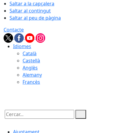
Saltar a la capçalera
Saltar al contingut
Saltar al peu de pàgina
Contacte
Idiomes
Català
Castellà
Anglès
Alemany
Francès
09.08.2026 | 05:33
Cercar:
Ajuntament