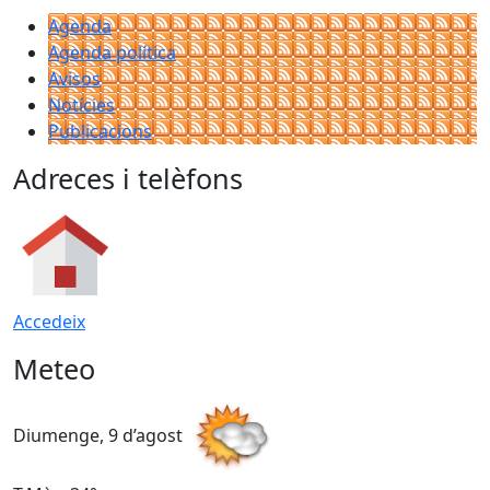
Agenda
Agenda política
Avisos
Notícies
Publicacions
Adreces i telèfons
Accedeix
Meteo
Diumenge, 9 d’agost
D