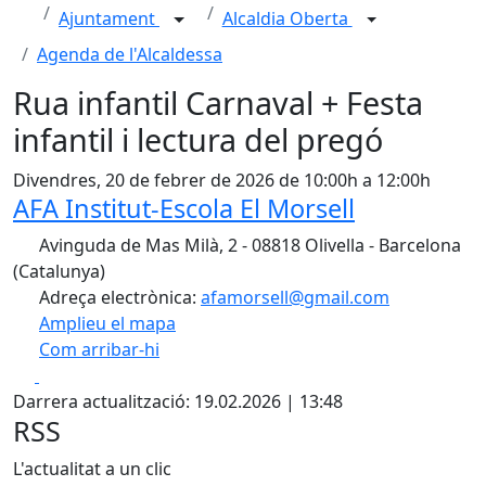
Ajuntament
Alcaldia Oberta
Agenda de l'Alcaldessa
Rua infantil Carnaval + Festa
infantil i lectura del pregó
Divendres, 20 de febrer de 2026 de 10:00h a 12:00h
AFA Institut-Escola El Morsell
Avinguda de Mas Milà, 2 - 08818 Olivella - Barcelona
(Catalunya)
Adreça electrònica:
afamorsell@gmail.com
Amplieu el mapa
Com arribar-hi
Leaflet
| ©
OpenStreetMap
contributors
Facebook
X
+
Darrera actualització: 19.02.2026 | 13:48
−
RSS
L'actualitat a un clic