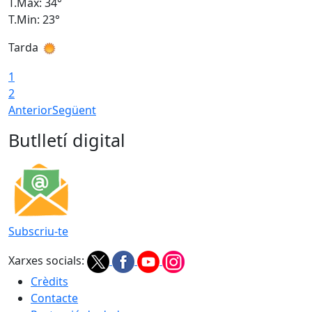
T.Màx: 34°
T
T.Min: 23°
T
Tarda
T
1
2
Anterior
Següent
Butlletí digital
Subscriu-te
Xarxes socials:
Crèdits
Contacte