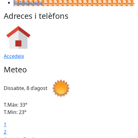
Publicacions
Adreces i telèfons
Accedeix
Meteo
Dissabte, 8 d’agost
D
T.Màx: 33°
T
T.Min: 23°
T
1
2