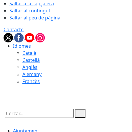
Saltar a la capçalera
Saltar al contingut
Saltar al peu de pàgina
Contacte
Idiomes
Català
Castellà
Anglès
Alemany
Francès
07.08.2026 | 20:38
Cercar:
Ajuntament