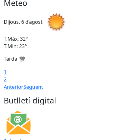
Meteo
Dijous, 6 d’agost
D
T.Màx: 32°
T
T.Min: 23°
T
Tarda
T
1
2
Anterior
Següent
Butlletí digital