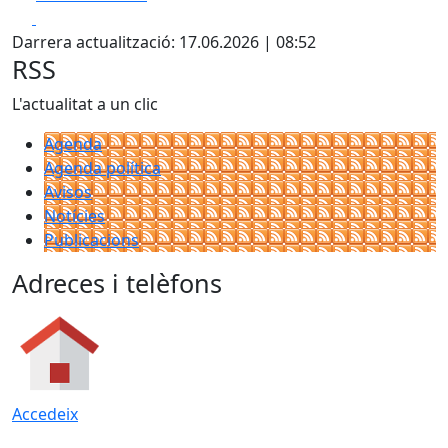
Facebook
X
+
Darrera actualització: 17.06.2026 | 08:52
−
RSS
L'actualitat a un clic
Agenda
Agenda política
Avisos
Notícies
Publicacions
Adreces i telèfons
Accedeix