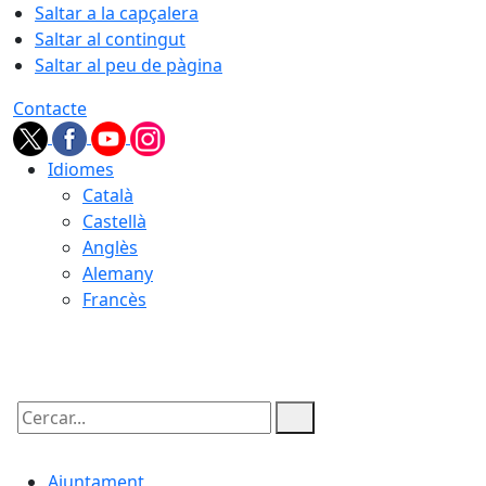
Saltar a la capçalera
Saltar al contingut
Saltar al peu de pàgina
Contacte
Idiomes
Català
Castellà
Anglès
Alemany
Francès
06.08.2026 | 11:42
Cercar:
Ajuntament