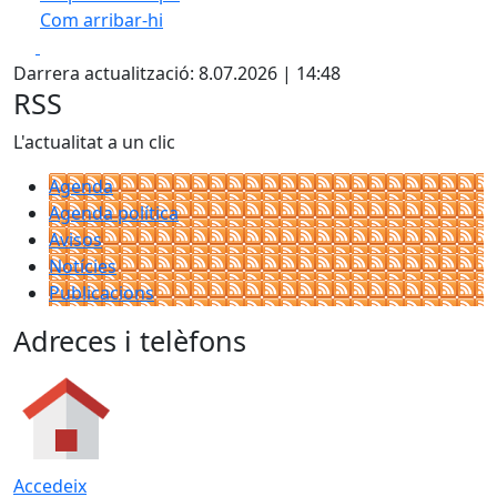
Com arribar-hi
Leaflet
| ©
OpenStreetMap
contributors
Facebook
X
+
Darrera actualització: 8.07.2026 | 14:48
−
RSS
L'actualitat a un clic
Agenda
Agenda política
Avisos
Notícies
Publicacions
Adreces i telèfons
Accedeix