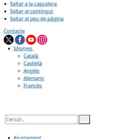
Saltar a la capçalera
Saltar al contingut
Saltar al peu de pàgina
Contacte
Idiomes
Català
Castellà
Anglès
Alemany
Francès
07.08.2026 | 05:11
Cercar:
Ajuntament