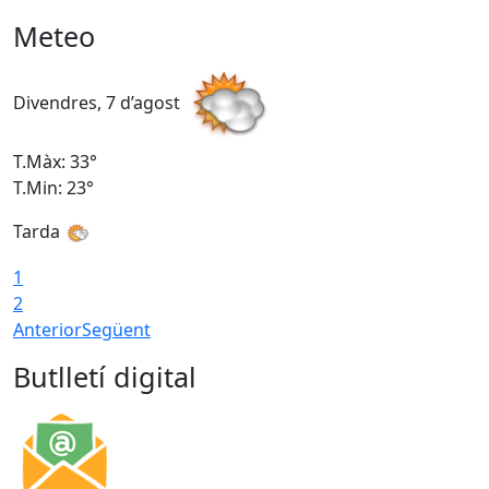
Meteo
Divendres, 7 d’agost
D
T.Màx: 33°
T
T.Min: 23°
T
Tarda
1
2
Anterior
Següent
Butlletí digital