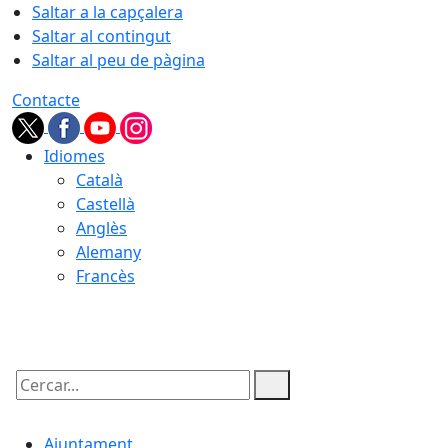
Saltar a la capçalera
Saltar al contingut
Saltar al peu de pàgina
Contacte
Idiomes
Català
Castellà
Anglès
Alemany
Francès
10.08.2026 | 03:45
Cercar:
Ajuntament