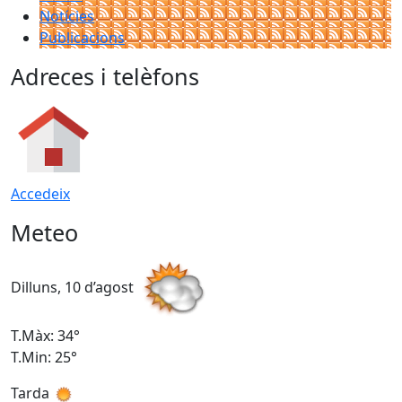
Notícies
Publicacions
Adreces i telèfons
Accedeix
Meteo
Dilluns, 10 d’agost
D
T.Màx: 34°
T
T.Min: 25°
T
Tarda
T