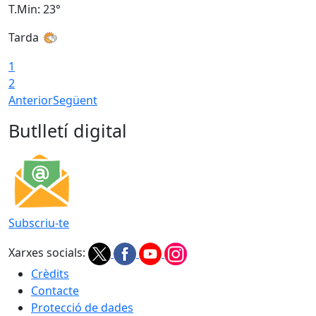
T.Min: 23°
T
Tarda
1
2
Anterior
Següent
Butlletí digital
Subscriu-te
Xarxes socials:
Crèdits
Contacte
Protecció de dades