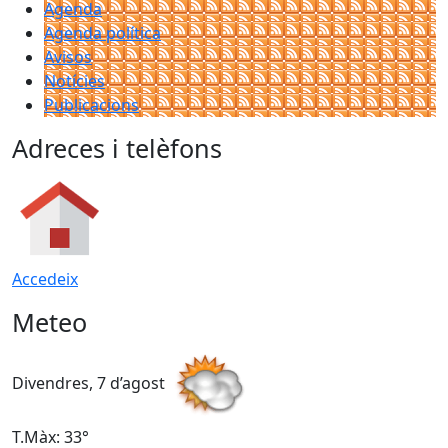
Agenda
Agenda política
Avisos
Notícies
Publicacions
Adreces i telèfons
Accedeix
Meteo
Divendres, 7 d’agost
D
T.Màx: 33°
T