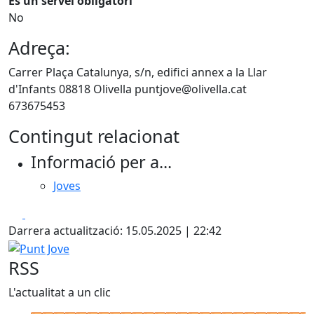
És un servei obligatori
No
Adreça:
Carrer Plaça Catalunya, s/n, edifici annex a la Llar
d'Infants 08818 Olivella puntjove@olivella.cat
673675453
Contingut relacionat
Informació per a...
Joves
Facebook
X
Darrera actualització: 15.05.2025 | 22:42
Punt Jove
RSS
L'actualitat a un clic