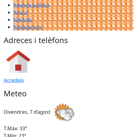
Agenda política
Avisos
Notícies
Publicacions
Adreces i telèfons
Accedeix
Meteo
Divendres, 7 d’agost
D
T.Màx: 33°
T
T.Min: 23°
T